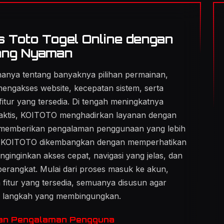
s Toto Togel Online dengan
ang Nyaman
hanya tentang banyaknya pilihan permainan,
engakses website, kecepatan sistem, serta
tur yang tersedia. Di tengah meningkatnya
praktis, KOITOTO menghadirkan layanan dengan
 memberikan pengalaman penggunaan yang lebih
te KOITOTO dikembangkan dengan memperhatikan
inginkan akses cepat, navigasi yang jelas, dan
 perangkat. Mulai dari proses masuk ke akun,
fitur yang tersedia, semuanya disusun agar
pa langkah yang membingungkan.
an Pengalaman Pengguna