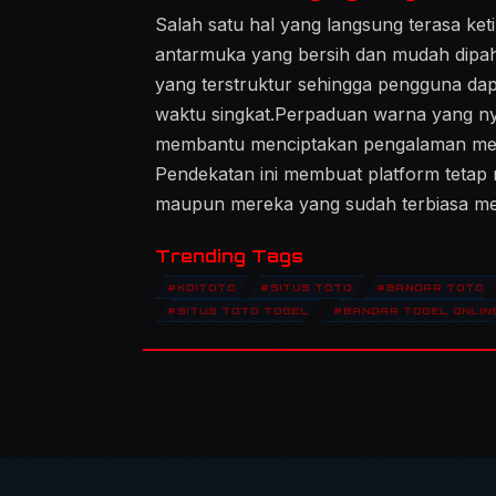
Salah satu hal yang langsung terasa k
antarmuka yang bersih dan mudah dipaha
yang terstruktur sehingga pengguna d
waktu singkat.Perpaduan warna yang ny
membantu menciptakan pengalaman menj
Pendekatan ini membuat platform tetap
maupun mereka yang sudah terbiasa men
Trending Tags
#KOITOTO
#SITUS TOTO
#BANDAR TOTO
#SITUS TOTO TOGEL
#BANDAR TOGEL ONLIN