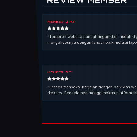
REVIEW MEMBER
MEMBER: JAKA
"Tampilan website sangat ringan dan mudah di
mengaksesnya dengan lancar baik melalui lap
MEMBER: SITI
"Proses transaksi berjalan dengan baik dan web
diakses. Pengalaman menggunakan platform in