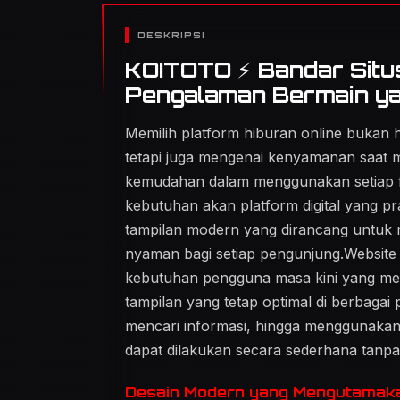
DESKRIPSI
KOITOTO ⚡️ Bandar Situ
Pengalaman Bermain y
Memilih platform hiburan online bukan 
tetapi juga mengenai kenyamanan saat m
kemudahan dalam menggunakan setiap fi
kebutuhan akan platform digital yang 
tampilan modern yang dirancang untuk
nyaman bagi setiap pengunjung.Websi
kebutuhan pengguna masa kini yang meng
tampilan yang tetap optimal di berbagai
mencari informasi, hingga menggunakan 
dapat dilakukan secara sederhana tan
Desain Modern yang Mengutamak