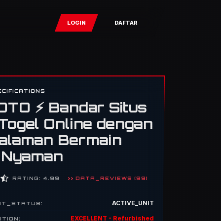
LOGIN
DAFTAR
CIFICATIONS
TO ⚡️ Bandar Situs
Togel Online dengan
alaman Bermain
 Nyaman
RATING: 4.99
>> DATA_REVIEWS (99)
ACTIVE_UNIT
NT_STATUS:
EXCELLENT - Refurbished
ITION: