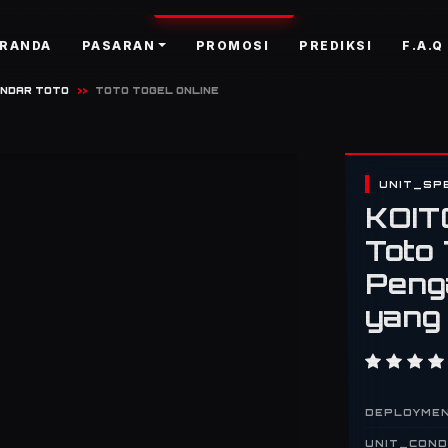
ERANDA
PASARAN
PROMOSI
PREDIKSI
F.A.Q
NDAR TOTO
TOTO TOGEL ONLINE
UNIT_SPE
KOITO
Toto 
Peng
yang
DEPLOYME
UNIT_COND